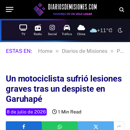
+11°C
TV
Radio
Social
Tráfico
Clima
»
»
ESTAS EN:
Home
Diarios de Misiones
Posadas
Un motociclista sufrió lesiones
graves tras un despiste en
Garuhapé
8 de julio de 2026
1 Min Read