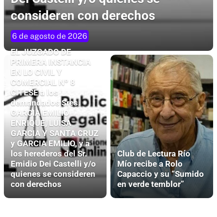
consideren con derechos
6 de agosto de 2026
EL JUZGADO DE
PRIMERA INSTANCIA
EN LO CIVIL Y
COMERCIAL Nº 8
CITESE a los
demandados Sres.
GARCIA EMILIO
ENRIQUE, LUISA
GARCIA Y SANTA CRUZ
y GARCIA EMILIO, y a
los herederos del Sr.
Club de Lectura Río
Emidio Dei Castelli y/o
Mío recibe a Rolo
quienes se consideren
Capaccio y su “Sumido
con derechos
en verde temblor”