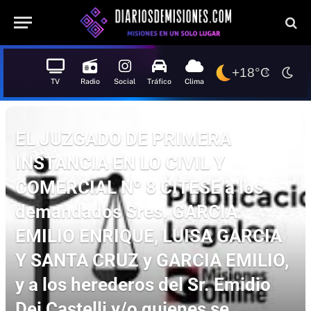
+18°C
TV
Radio
Social
Tráfico
Clima
EL JUZGADO DE PRIMERA
INSTANCIA EN LO CIVIL Y
COMERCIAL Nº 8 CITESE a los
demandados Sres. GARCIA
EMILIO ENRIQUE, LUISA GARCIA
Y SANTA CRUZ y GARCIA EMILIO,
y a los herederos del Sr. Emidio
Dei Castelli y/o quienes se