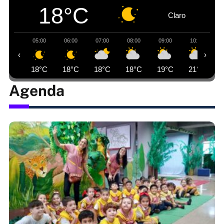
18°C
Claro
05:00
06:00
07:00
08:00
09:00
10:00
‹
›
18°C
18°C
18°C
18°C
19°C
21°C
Agenda