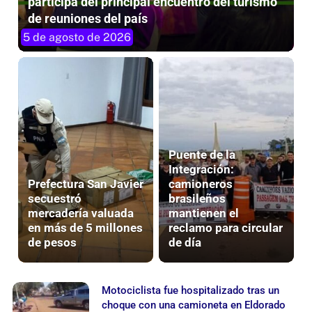
de reuniones del país
5 de agosto de 2026
Puente de la
Integración:
Prefectura San Javier
camioneros
secuestró
brasileños
mercadería valuada
mantienen el
en más de 5 millones
reclamo para circular
de pesos
de día
Motociclista fue hospitalizado tras un
choque con una camioneta en Eldorado
4 de agosto de 2026