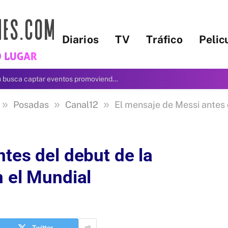
Diarios
TV
Tráfico
Pelic
Meet Up Argentina 2026: Iguazú busca captar eventos promoviendo sus servicios
»
»
»
Posadas
Canal12
El mensaje de Messi antes del
tes del debut de la
n el Mundial
Twitter