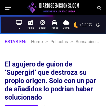
+12°C
TV
Radio
Social
Tráfico
Clima
»
»
»
ESTAS EN:
Home
Peliculas
Sensacine
E
El agujero de guion de
‘Supergirl’ que destroza su
propio origen. Solo con un par
de añadidos lo podrían haber
solucionado