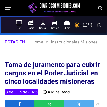
+12°C
TV
Radio
Social
Tráfico
Clima
»
»
ESTAS EN:
Home
Institucionales Misiones
Toma de juramento para cubrir
cargos en el Poder Judicial en
cinco localidades misioneras
3 de julio de 2026
4 Mins Read